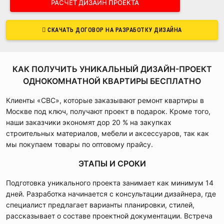
РАСЧЕТ ДИЗАЙН ПРОЕКТА
"Планировка"
Вся документация тарифного плана
Планы потолков, покрытия полов,
"Полный проект"
Вся документация тарифного плана
СКАЧАТЬ ДОГОВОР НА РАЗРАБОТКУ ДИЗАЙНА
расстановки мебели
"Оптимальный"
Визуализация интерьера в виртуальной
Планы электрики, слаботочных сетей и
реальности
Подсчет отделочных материалов, мебели,
розеток
аксессуаров
КАК ПОЛУЧИТЬ УНИКАЛЬНЫЙ ДИЗАЙН-ПРОЕКТ
Эффект полного присутствия
Планы отопительный системы и теплых
Трехмерная визуализация интерьера
ОДНОКОМНАТНОЙ КВАРТИРЫ БЕСПЛАТНО
полов
(изображения, панорамы, 3D-экскурсия)
Планы вентиляции, освещения и
Клиенты «СВС», которые заказывают ремонт квартиры в
Цена за проект:
индивидуально
сантехники
Москве под ключ, получают проект в подарок. Кроме того,
Время работы:
от 1.5 месяца
2
наши заказчики экономят дор 20 % на закупках
Цена за проект:
от 2500 р/м
Ведомости материалов, мебели и
строительных материалов, мебели и аксессуаров, так как
аксессуаров
ЗАКАЗАТЬ ПРОЕКТ
Время работы:
от 1 месяца
мы покупаем товары по оптовому прайсу.
ЭТАПЫ И СРОКИ
VR В ДИЗАЙНЕ ИНТЕРЬЕРОВ
ЗАКАЗАТЬ ПРОЕКТ
2
Цена за проект:
от 2000 р/м
Подготовка уникального проекта занимает как минимум 14
ПРИМЕР ДИЗАЙН-ПРОЕКТА
Время работы:
от 2 недель
дней. Разработка начинается с консультации дизайнера, где
специалист предлагает варианты планировки, стилей,
ЗАКАЗАТЬ ПРОЕКТ
рассказывает о составе проектной документации. Встреча