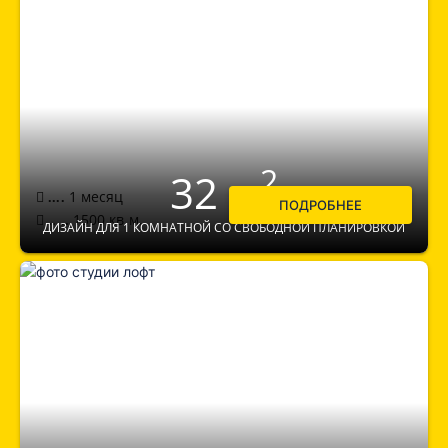
2
32 м
1 месяц
....
ПОДРОБНЕЕ
1500
кв.м.
.....
ДИЗАЙН ДЛЯ 1 КОМНАТНОЙ СО СВОБОДНОЙ ПЛАНИРОВКОЙ