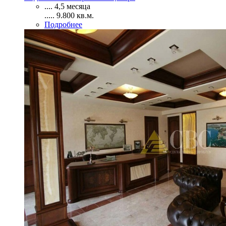
....
4,5 месяца
.....
9.800
кв.м.
Подробнее