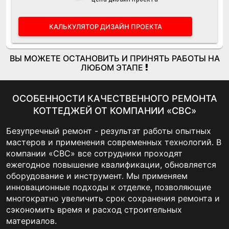
КАЛЬКУЛЯТОР ДИЗАЙН ПРОЕКТА
ВЫ МОЖЕТЕ ОСТАНОВИТЬ И ПРИНЯТЬ РАБОТЫ НА
ЛЮБОМ ЭТАПЕ
ОСОБЕННОСТИ КАЧЕСТВЕННОГО РЕМОНТА
КОТТЕДЖЕЙ ОТ КОМПАНИИ «CBC»
ЭТАП 4: "ПОСТАВКА МЕБЕЛИ СДАЧА ОБЪЕКТА"
ЭТАП 3: "ЧИСТОВАЯ ОТДЕЛКА КВАРТИРЫ"
ЭТАП 2: "ЧЕРНОВЫЕ РАБОТЫ И
Безупречный ремонт - результат работы опытных
КОММУНИКАЦИИ"
мастеров и применения современных технологий. В
Шпатлевка и покраска стен
Монтаж осветительных приборов
компании «CBC» все сотрудники проходят
Закупка и доставка черновых материалов на объект
Устройство потолков (ГКЛ, натяжные)
Закупка мебели, электроники и аксессуаров
ежегодное повышение квалификации, обновляется
Планировочные работы: демонтаж и монтаж
оборудование и инструмент. Мы применяем
Плиточные работы: стены, полы, рабочие зоны
Обстановка квартиры в соответствии с проектом
перегородок
инновационные подходы к отделке, позволяющие
Установка межкомнатных дверей в квартире
Уборка клининговой компанией
Устройство электрики и слаботочных сетей
многократно увеличить срок сохранения ремонта и
Уборка и вывоз строительного мусора
Сдача работ по ремонту квартиры заказчику
сэкономить время и расход строительных
Устройство водоснабжения и канализации
материалов.
Оштукатуриване стен, устройство стяжек по полу