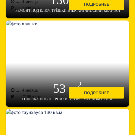
130 м
....
4 месяца
ПОДРОБНЕЕ
.....
4800
кв.м.
РЕМОНТ ПОД КЛЮЧ ТРЁШКИ В ЖК АНГЛИЙСКИЙ КВАРТАЛ
2
53 м
....
4 месяца
ПОДРОБНЕЕ
.....
7100
кв.м.
ОТДЕЛКА НОВОСТРОЙКИ В СОВРЕМЕННОМ СТИЛЕ