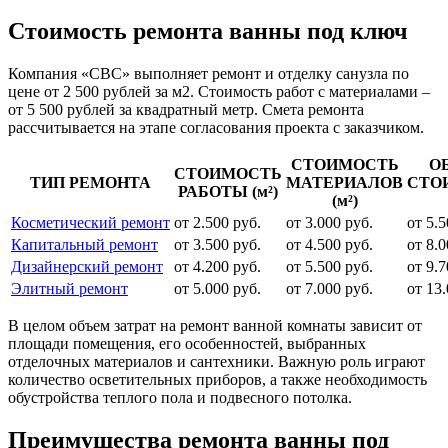
Стоимость ремонта ванны под ключ
Компания «СВС» выполняет ремонт и отделку санузла по
цене от 2 500 рублей за м2. Стоимость работ с материалами –
от 5 500 рублей за квадратный метр. Смета ремонта
рассчитывается на этапе согласования проекта с заказчиком.
СТОИМОСТЬ
О
СТОИМОСТЬ
ТИП РЕМОНТА
МАТЕРИАЛОВ
СТО
РАБОТЫ (м²)
(м²)
Косметический ремонт
от 2.500 руб.
от 3.000 руб.
от 5.5
Капитальный ремонт
от 3.500 руб.
от 4.500 руб.
от 8.0
Дизайнерский ремонт
от 4.200 руб.
от 5.500 руб.
от 9.7
Элитный ремонт
от 5.000 руб.
от 7.000 руб.
от 13.
В целом объем затрат на ремонт ванной комнаты зависит от
площади помещения, его особенностей, выбранных
отделочных материалов и сантехники. Важную роль играют
количество осветительных приборов, а также необходимость
обустройства теплого пола и подвесного потолка.
Преимущества ремонта ванны под