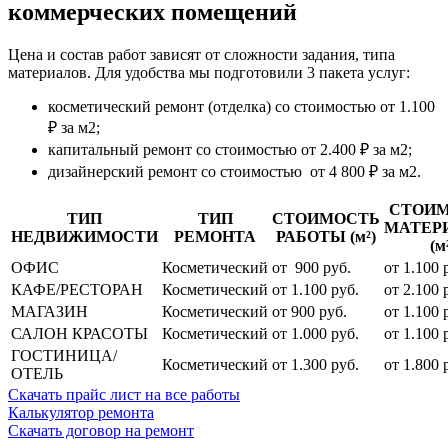
коммерческих помещений
Цена и состав работ зависят от сложности задания, типа
материалов. Для удобства мы подготовили 3 пакета услуг:
косметический ремонт (отделка) со стоимостью от 1.100
₽ за м2;
капитальный ремонт со стоимостью от 2.400 ₽ за м2;
дизайнерский ремонт со стоимостью от 4 800 ₽ за м2.
СТОИ
ТИП
ТИП
СТОИМОСТЬ
МАТЕР
НЕДВИЖИМОСТИ
РЕМОНТА
РАБОТЫ (м²)
(м
ОФИС
Косметический
от 900 руб.
от 1.100 
КАФЕ/РЕСТОРАН
Косметический
от 1.100 руб.
от 2.100 
МАГАЗИН
Косметический
от 900 руб.
от 1.100 
САЛОН КРАСОТЫ
Косметический
от 1.000 руб.
от 1.100 
ГОСТИНИЦА/
Косметический
от 1.300 руб.
от 1.800 
ОТЕЛЬ
Скачать прайс лист на все работы
Калькулятор ремонта
Скачать договор на ремонт